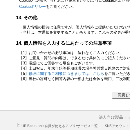
Cookieとは何か、当社および第三者がどのようにCookieおよ
Cookieポリシー
をご覧ください。
その他
個人情報の提供は任意ですが、個人情報をご提供いただけない
当社は、本通知を変更することがあります。これらの変更が重
個人情報を入力するにあたっての注意事項
お問い合わせの必須事項は、漏れなくご入力ください。
ご意見・質問の内容は、できるだけ具体的にご記入くださ
電話にてご回答する場合もございます。
土日祝日、年末年始等長期休暇の場合翌営業日以降のご対
修理に関するご相談につきましては、こちら
をご覧いただ
当社の許可なく回答内容の一部または全体を転用、二次利
法人向け製品・
CLUB Panasonic会員が使えるアプリ/サービス一覧
SNSアカウント