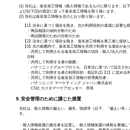
当社は、仮名加工情報（個人情報であるものに限ります。以
よび以下(2)の規定に従って仮名加工情報を取り扱います。
当社は仮名加工情報を次のとおり取り扱います。
法令に基づく場合を除き、次の利用目的の達成に必要な
商品相談の傾向分析のため
商品開発のための分析のため
法令に基づく場合を除き、仮名加工情報を第三者に提供
次の範囲内で、仮名加工情報を共同で利用する場合があ
共同して利用される仮名加工情報の項目：個人/法人の別
日時
共同して利用する者の範囲：
パナソニックグループのうち、日本法に基づいて設立され
共同して利用する者の利用目的：前記8.(2)【1】に定める
共同して利用する仮名加工情報の管理責任者：
パナソニック マーケティング ジャパン株式会社
CS社 カスタマーケアセンター 所長
安全管理のために講じた措置
当社は、個人情報の漏えい、滅失、毀損等（以下、「漏えい等」
す。
個人情報保護の責任者を設置し、個人情報保護の体制を整備し