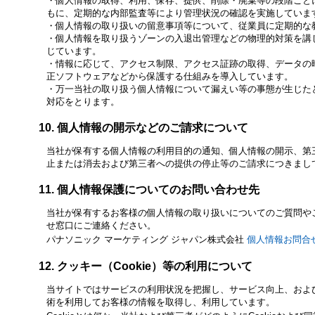
個人情報の取得、利用、保存、提供、削除・廃棄等の段階ごと
もに、定期的な内部監査等により管理状況の確認を実施していま
個人情報の取り扱いの留意事項等について、従業員に定期的な
個人情報を取り扱うゾーンの入退出管理などの物理的対策を講
じています。
情報に応じて、アクセス制限、アクセス証跡の取得、データの
正ソフトウェアなどから保護する仕組みを導入しています。
万一当社の取り扱う個人情報について漏えい等の事態が生じた
対応をとります。
個人情報の開示などのご請求について
当社が保有する個人情報の利用目的の通知、個人情報の開示、第
止または消去および第三者への提供の停止等のご請求につきまして
個人情報保護についてのお問い合わせ先
当社が保有するお客様の個人情報の取り扱いについてのご質問や
せ窓口にご連絡ください。
パナソニック マーケティング ジャパン株式会社
個人情報お問合
クッキー（Cookie）等の利用について
当サイトではサービスの利用状況を把握し、サービス向上、および
術を利用してお客様の情報を取得し、利用しています。