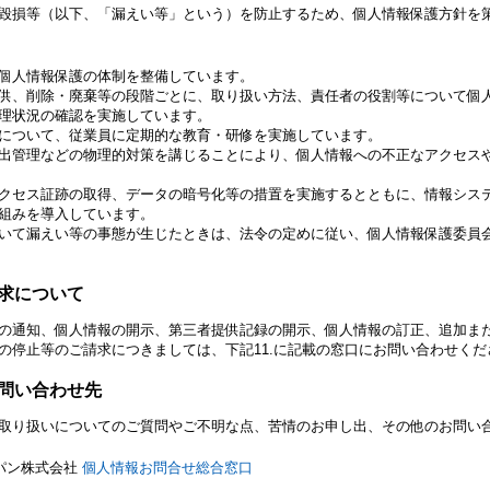
毀損等（以下、「漏えい等」という）を防止するため、個人情報保護方針を
個人情報保護の体制を整備しています。
供、削除・廃棄等の段階ごとに、取り扱い方法、責任者の役割等について個
理状況の確認を実施しています。
について、従業員に定期的な教育・研修を実施しています。
出管理などの物理的対策を講じることにより、個人情報への不正なアクセス
クセス証跡の取得、データの暗号化等の措置を実施するとともに、情報シス
組みを導入しています。
いて漏えい等の事態が生じたときは、法令の定めに従い、個人情報保護委員
求について
の通知、個人情報の開示、第三者提供記録の開示、個人情報の訂正、追加ま
の停止等のご請求につきましては、下記11.に記載の窓口にお問い合わせくだ
問い合わせ先
取り扱いについてのご質問やご不明な点、苦情のお申し出、その他のお問い
ャパン株式会社
個人情報お問合せ総合窓口