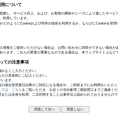
利用について
把握し、サービス向上、および、お客様の興味やニーズにより適したサービスを
、利用しています。
者がどのようにCookieおよび同等の技術を利用するか、ならびにCookieを
人情報をご提供いただけない場合は、お問い合わせに回答ができない場合が
あります。これらの変更が重要なものである場合は、本ウェブサイト上など
っての注意事項
漏れなくご入力ください。
るだけ具体的にご記入ください。
ざいます。
暇の場合翌営業日以降のご対応になる場合や、ご回答までにお時間をいただく
しては、こちら
をご覧いただき、お近くの当社修理ご相談窓口までご連絡くだ
部または全体を転用、二次利用することは著作法上認められておりませんので