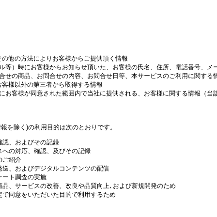
その他の方法によりお客様からご提供頂く情報
ル等）時にお客様からお知らせ頂いた、お客様の氏名、住所、電話番号、メ
合せの商品、お問合せの内容、お問合せ日等、本サービスのご利用に関する
お客様以外の第三者から取得する情報
にお客様が同意された範囲内で当社に提供される、お客様に関する情報（当
情報を除く)の利用目的は次のとおりです。
確認、およびその記録
スへの対応、確認、及びその記録
のご紹介
発送、およびデジタルコンテンツの配信
ケート調査の実施
商品、サービスの改善、改良や品質向上､および新規開発のため
定で同意をいただいた目的で利用するため