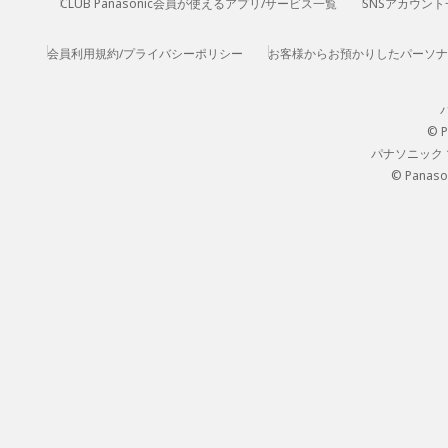
CLUB Panasonic会員が使えるアプリ/サービス一覧
SNSアカウント
会員利用規約/プライバシーポリシー
お客様からお預かりしたパーソナ
© P
パナソニック
© Panason